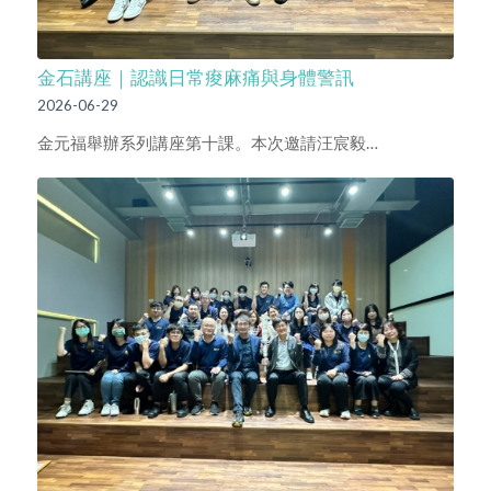
金石講座｜認識日常痠麻痛與身體警訊
2026-06-29
金元福舉辦系列講座第十課。本次邀請汪宸毅…