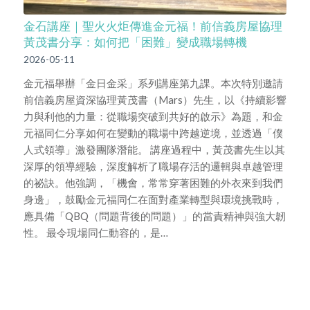
金石講座｜聖火火炬傳進金元福！前信義房屋協理
黃茂書分享：如何把「困難」變成職場轉機
2026-05-11
金元福舉辦「金日金采」系列講座第九課。本次特別邀請
前信義房屋資深協理黃茂書（Mars）先生，以《持續影響
力與利他的力量：從職場突破到共好的啟示》為題，和金
元福同仁分享如何在變動的職場中跨越逆境，並透過「僕
人式領導」激發團隊潛能。 講座過程中，黃茂書先生以其
深厚的領導經驗，深度解析了職場存活的邏輯與卓越管理
的祕訣。他強調，「機會，常常穿著困難的外衣來到我們
身邊」，鼓勵金元福同仁在面對產業轉型與環境挑戰時，
應具備「QBQ（問題背後的問題）」的當責精神與強大韌
性。 最令現場同仁動容的，是…