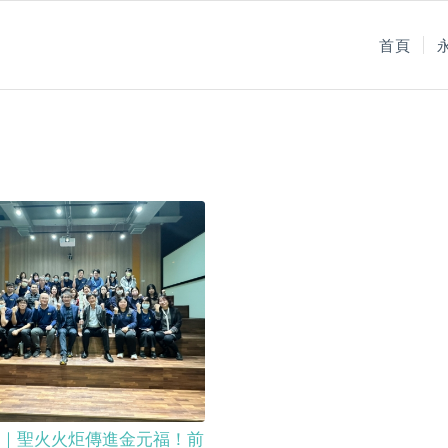
首頁
｜聖火火炬傳進金元福！前