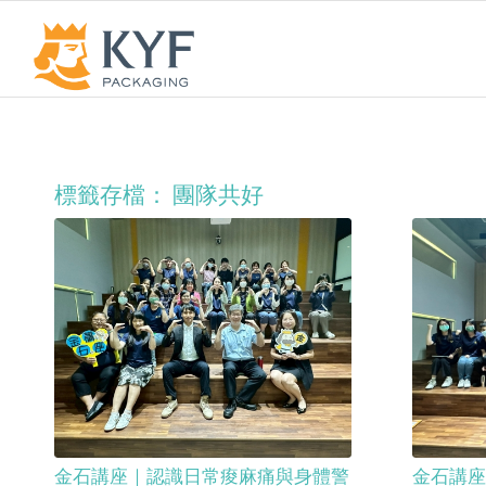
標籤存檔：
團隊共好
金石講座｜認識日常痠麻痛與身體警
金石講座