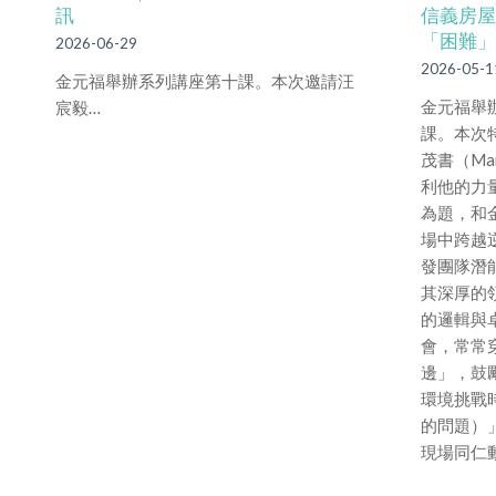
訊
信義房屋
「困難」
2026-06-29
2026-05-1
金元福舉辦系列講座第十課。本次邀請汪
金元福舉
宸毅…
課。本次
茂書（Ma
利他的力
為題，和
場中跨越
發團隊潛
其深厚的
的邏輯與
會，常常
邊」，鼓
環境挑戰
的問題）
現場同仁