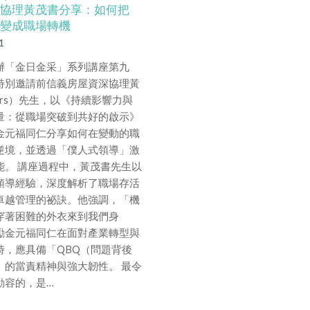
協理黃茂書分享：如何把
變成職場轉機
1
辦「金日金采」系列講座第九
特別邀請前信義房屋資深協理黃
rs）先生，以《持續影響力與
量：從職場突破到共好的啟示》
金元福同仁分享如何在變動的職
逆境，並透過「僕人式領導」激
能。 講座過程中，黃茂書先生以
領導經驗，深度解析了職場存活
卓越管理的祕訣。他強調，「機
穿著困難的外衣來到我們身
勵金元福同仁在面對產業轉型與
時，應具備「QBQ（問題背後
」的當責精神與強大韌性。 最令
動容的，是…